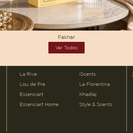
Fakhar
Ver Todos
La Rive
iScents
Lou de Pre
La Florentina
Essenciart
Khadlaj
Essenciart Home
Style & Scents