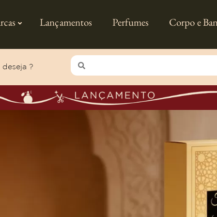
rcas
Lançamentos
Perfumes
Corpo e Ba
 deseja ?