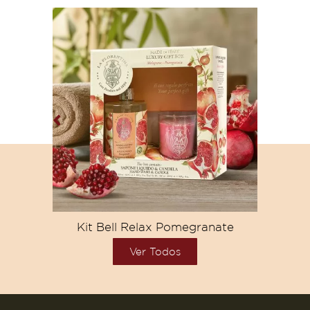
Kit Bell Relax Pomegranate
Ki
Ver Todos